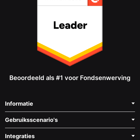
Beoordeeld als #1 voor Fondsenwerving
Informatie
Neem Contact Op
Gebruiksscenario's
Over Ons
Blog
Politieke Fondsenwerving
Integraties