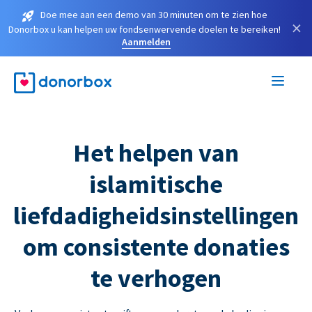
Doe mee aan een demo van 30 minuten om te zien hoe
×
Donorbox u kan helpen uw fondsenwervende doelen te bereiken!
Aanmelden
Het helpen van
islamitische
liefdadigheidsinstellingen
om consistente donaties
te verhogen