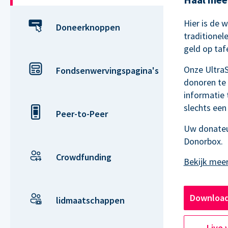
Hier is de 
Doneerknoppen
traditionel
geld op tafel
Onze Ultra
Fondsenwervingspagina's
donoren te
informatie 
slechts een
Peer-to-Peer
Uw donateu
Donorbox.
Crowdfunding
Download
lidmaatschappen
Live 