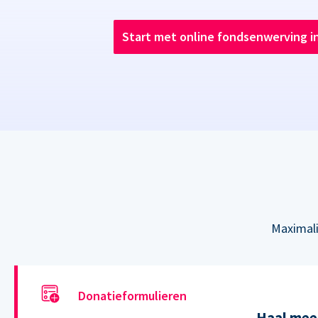
Start met online fondsenwerving i
Maximali
Donatieformulieren
Haal meer