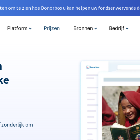
en om te zien hoe Donorbox u kan helpen uw fondsenwervende do
Platform
Prijzen
Bronnen
Bedrijf
n
ke
fzonderlijk om