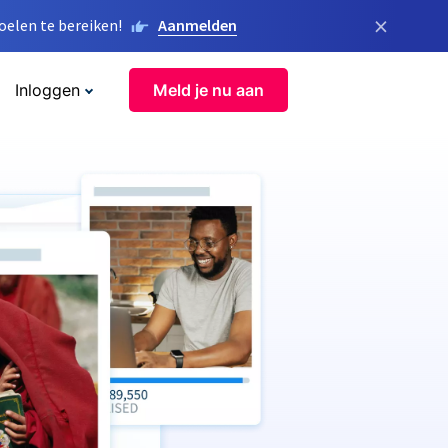
×
elen te bereiken!
Aanmelden
Inloggen
Meld je nu aan