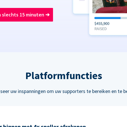
n slechts 15 minuten
➔
Platformfuncties
seer uw inspanningen om uw supporters te bereiken en te b
 binnen met 4x sneller afrekenen