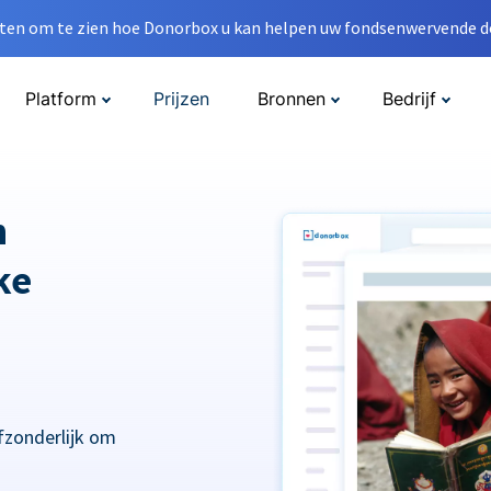
en om te zien hoe Donorbox u kan helpen uw fondsenwervende do
Platform
Prijzen
Bronnen
Bedrijf
n
ke
fzonderlijk om