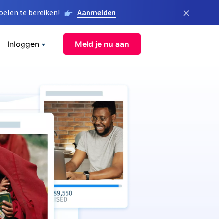
×
elen te bereiken!
Aanmelden
Inloggen
Meld je nu aan