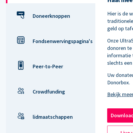
Hier is de 
Doneerknoppen
traditionel
geld op tafel
Onze Ultra
Fondsenwervingspagina's
donoren te
informatie 
slechts een
Peer-to-Peer
Uw donateu
Donorbox.
Crowdfunding
Download
lidmaatschappen
Live 