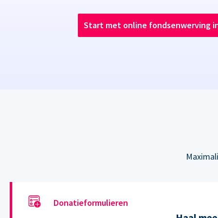
Start met online fondsenwerving i
Maximali
Donatieformulieren
Haal meer