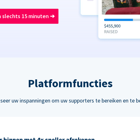
n slechts 15 minuten
➔
Platformfuncties
seer uw inspanningen om uw supporters te bereiken en te b
 binnen met 4x sneller afrekenen