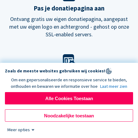
Pas je donatiepagina aan
Ontvang gratis uw eigen donatiepagina, aangepast
met uw eigen logo en achtergrond - gehost op onze
SSL-enabled servers.
Zoals de meeste websites gebruiken wij cookies!
Pas je look aan
Om een gepersonaliseerde en responsieve service te bieden,
Kies onze standaard lay-out voor donatieformulieren
onthouden en bewaren we informatie over hoe
Laat meer zien
of probeer onze
nieuwe
donatiepagina's.
Alle Cookies Toestaan
Noodzakelijke toestaan
Meer opties