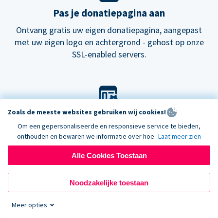
Pas je donatiepagina aan
Ontvang gratis uw eigen donatiepagina, aangepast
met uw eigen logo en achtergrond - gehost op onze
SSL-enabled servers.
Zoals de meeste websites gebruiken wij cookies!
Pas je look aan
Om een gepersonaliseerde en responsieve service te bieden,
Kies onze standaard lay-out voor donatieformulieren
onthouden en bewaren we informatie over hoe
Laat meer zien
of probeer onze
nieuwe
donatiepagina's.
Alle Cookies Toestaan
Noodzakelijke toestaan
Meer opties