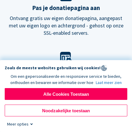
Pas je donatiepagina aan
Ontvang gratis uw eigen donatiepagina, aangepast
met uw eigen logo en achtergrond - gehost op onze
SSL-enabled servers.
Zoals de meeste websites gebruiken wij cookies!
Pas je look aan
Om een gepersonaliseerde en responsieve service te bieden,
Kies onze standaard lay-out voor donatieformulieren
onthouden en bewaren we informatie over hoe
Laat meer zien
of probeer onze
nieuwe
donatiepagina's.
Alle Cookies Toestaan
Noodzakelijke toestaan
Meer opties