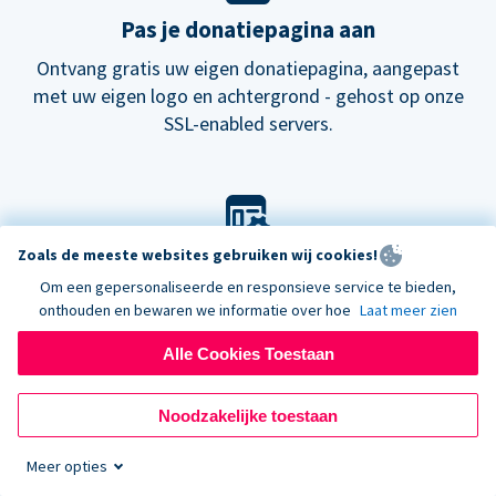
Pas je donatiepagina aan
Ontvang gratis uw eigen donatiepagina, aangepast
met uw eigen logo en achtergrond - gehost op onze
SSL-enabled servers.
Zoals de meeste websites gebruiken wij cookies!
Pas je look aan
Om een gepersonaliseerde en responsieve service te bieden,
Kies onze standaard lay-out voor donatieformulieren
onthouden en bewaren we informatie over hoe
Laat meer zien
of probeer onze
nieuwe
donatiepagina's.
Alle Cookies Toestaan
Noodzakelijke toestaan
Meer opties