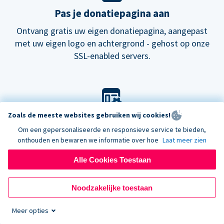
Pas je donatiepagina aan
Ontvang gratis uw eigen donatiepagina, aangepast
met uw eigen logo en achtergrond - gehost op onze
SSL-enabled servers.
Zoals de meeste websites gebruiken wij cookies!
Pas je look aan
Om een gepersonaliseerde en responsieve service te bieden,
Kies onze standaard lay-out voor donatieformulieren
onthouden en bewaren we informatie over hoe
Laat meer zien
of probeer onze
nieuwe
donatiepagina's.
Alle Cookies Toestaan
Noodzakelijke toestaan
Meer opties