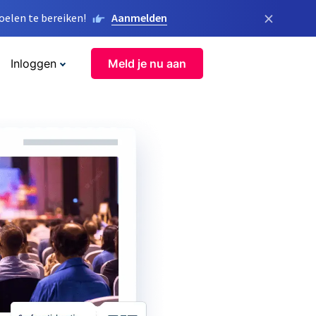
×
elen te bereiken!
Aanmelden
Inloggen
Meld je nu aan