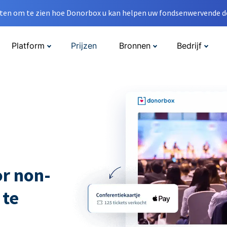
en om te zien hoe Donorbox u kan helpen uw fondsenwervende do
Platform
Prijzen
Bronnen
Bedrijf
r non-
 te