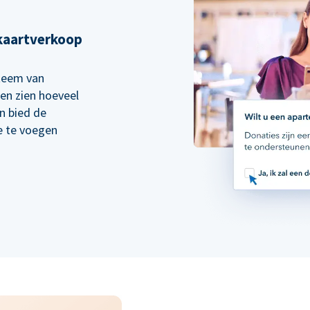
kaartverkoop
steem van
en zien hoeveel
en bied de
e te voegen