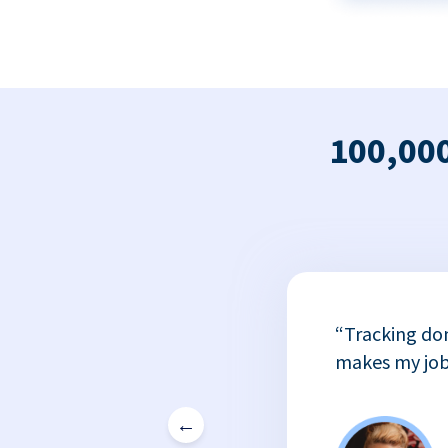
100,000
x
“Tracking do
or
makes my job
←