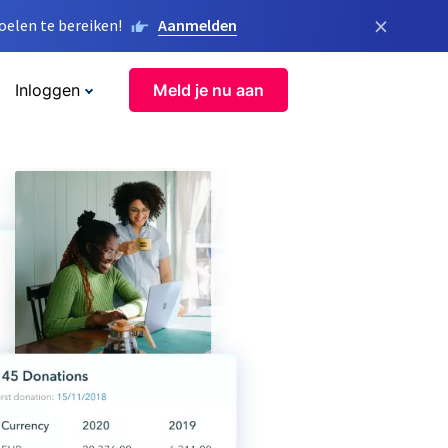
×
elen te bereiken!
Aanmelden
Inloggen
Meld je nu aan