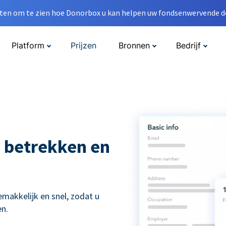
en om te zien hoe Donorbox u kan helpen uw fondsenwervende do
Platform
Prijzen
Bronnen
Bedrijf
 betrekken en
kkelijk en snel, zodat u
n.