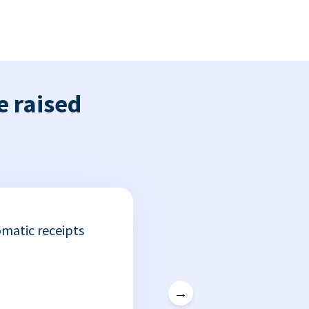
e raised
matic receipts
→