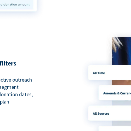
ilters
ective outreach
o segment
 donation dates,
 plan