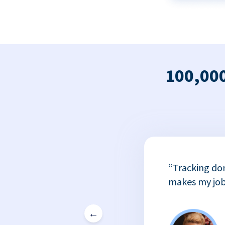
100,000
x
“Tracking do
or
makes my job
←