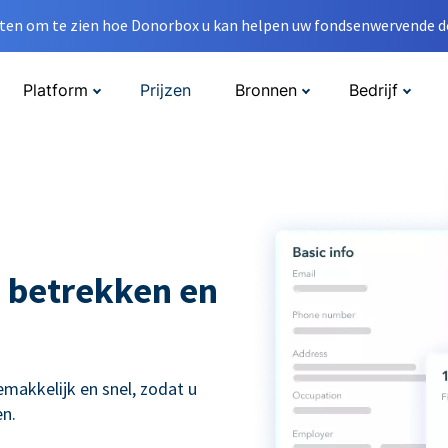
en om te zien hoe Donorbox u kan helpen uw fondsenwervende do
Platform
Prijzen
Bronnen
Bedrijf
 betrekken en
kkelijk en snel, zodat u
n.