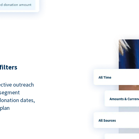
ilters
ective outreach
o segment
 donation dates,
 plan