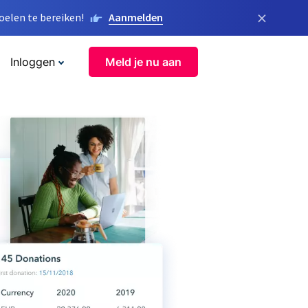
×
elen te bereiken!
Aanmelden
Inloggen
Meld je nu aan