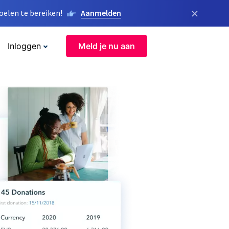
×
elen te bereiken!
Aanmelden
Inloggen
Meld je nu aan