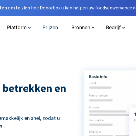
en om te zien hoe Donorbox u kan helpen uw fondsenwervende do
Platform
Prijzen
Bronnen
Bedrijf
 betrekken en
kkelijk en snel, zodat u
n.