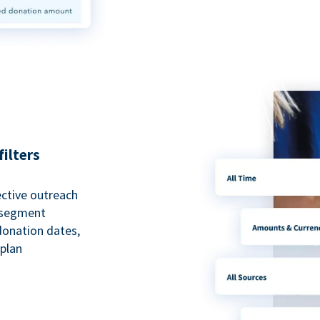
ilters
ective outreach
o segment
 donation dates,
 plan