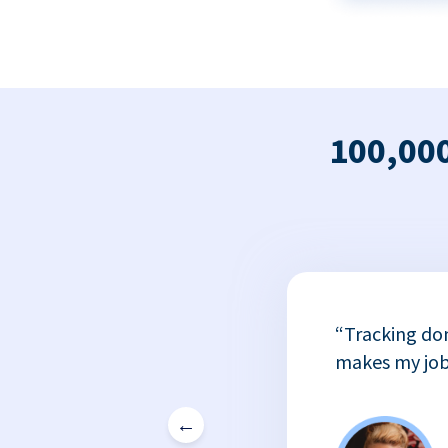
100,000
x
“Tracking do
or
makes my job
←