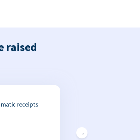
e raised
matic receipts
→