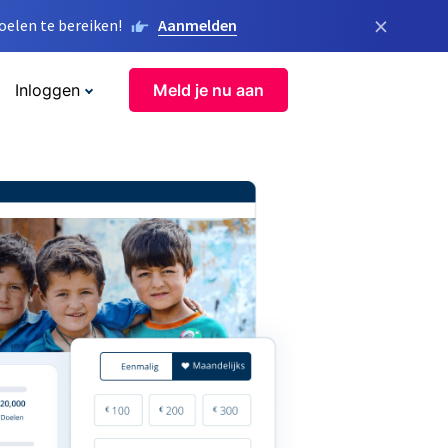
×
elen te bereiken!
Aanmelden
Inloggen
Meld je nu aan