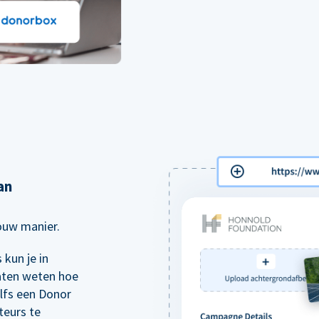
an
jouw manier.
kun je in
aten weten hoe
elfs een Donor
teurs te