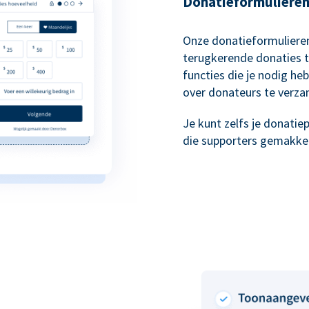
Donatieformulieren 
Onze donatieformulieren
terugkerende donaties t
functies die je nodig he
over donateurs te verza
Je kunt zelfs je donati
die supporters gemakkeli