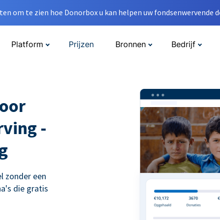
en om te zien hoe Donorbox u kan helpen uw fondsenwervende do
Platform
Prijzen
Bronnen
Bedrijf
voor
ving -
g
l zonder een
's die gratis