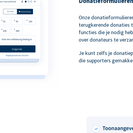
Donatieformulieren 
Onze donatieformulieren
terugkerende donaties t
functies die je nodig he
over donateurs te verza
Je kunt zelfs je donati
die supporters gemakkeli