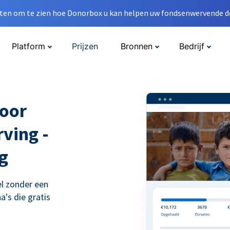
en om te zien hoe Donorbox u kan helpen uw fondsenwervende do
Platform
Prijzen
Bronnen
Bedrijf
voor
ving -
g
l zonder een
's die gratis