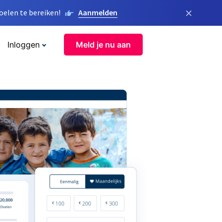
×
elen te bereiken!
Aanmelden
Inloggen
Meld je nu aan