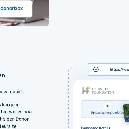
an
jouw manier.
kun je in
aten weten hoe
elfs een Donor
teurs te