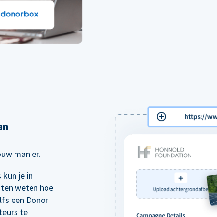
an
jouw manier.
kun je in
aten weten hoe
elfs een Donor
teurs te