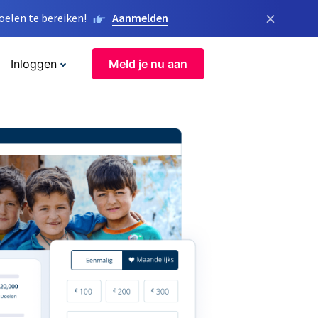
×
elen te bereiken!
Aanmelden
Inloggen
Meld je nu aan