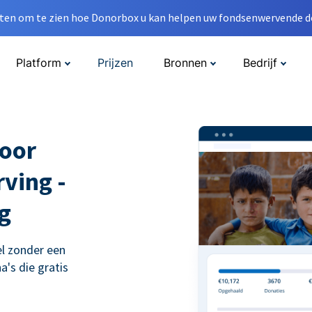
en om te zien hoe Donorbox u kan helpen uw fondsenwervende do
Platform
Prijzen
Bronnen
Bedrijf
voor
ving -
g
l zonder een
's die gratis