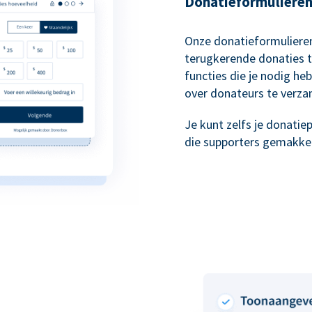
Donatieformulieren 
Onze donatieformulieren
terugkerende donaties t
functies die je nodig he
over donateurs te verza
Je kunt zelfs je donati
die supporters gemakkeli