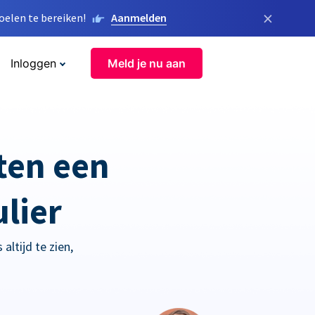
×
elen te bereiken!
Aanmelden
Inloggen
Meld je nu aan
ten een
lier
altijd te zien,