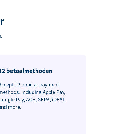
r
.
12 betaalmethoden
Accept 12 popular payment
methods. Including Apple Pay,
Google Pay, ACH, SEPA, iDEAL,
and more.