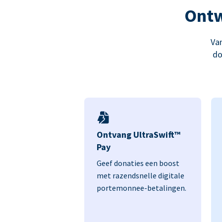
Ontw
Van
do
Ontvang UltraSwift™
Pay
Geef donaties een boost
met razendsnelle digitale
portemonnee-betalingen.