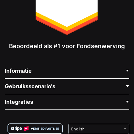
Beoordeeld als #1 voor Fondsenwerving
Informatie
Neem Contact Op
Gebruiksscenario's
Over Ons
Blog
Politieke Fondsenwerving
Integraties
Vacatures
Medische Fondsenwerving
FAQ
Fondsenwerving voor Non-profitorganisaties
WordPress Donatie Plugin
Voorwaarden
Fondsenwerving voor Scholen
Squarespace Donatieformulier
Privacy
Goede Doelen Fondsenwerving
Wix Donatie Plugin