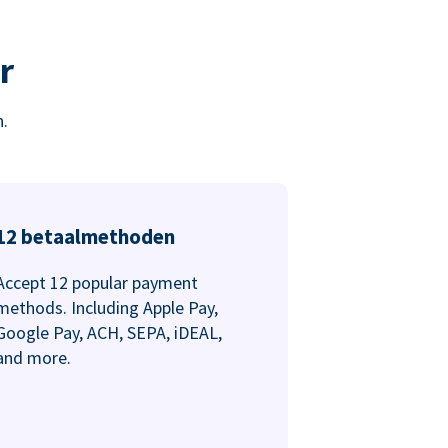
r
.
12 betaalmethoden
Accept 12 popular payment
methods. Including Apple Pay,
Google Pay, ACH, SEPA, iDEAL,
and more.