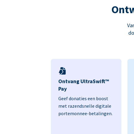
Ontw
Van
do
Ontvang UltraSwift™
Pay
Geef donaties een boost
met razendsnelle digitale
portemonnee-betalingen.