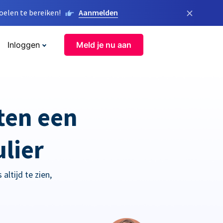
×
elen te bereiken!
Aanmelden
Inloggen
Meld je nu aan
ten een
lier
altijd te zien,