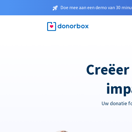
Doe mee aan een demo van 30 minut
Creëer
imp
Uw donatie for