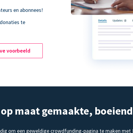
teurs en abonnees!
donaties te
ive voorbeeld
, op maat gemaakte, boeien
dig om een geweldige crowdfunding-pagina te maken met Do