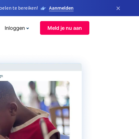
×
elen te bereiken!
Aanmelden
Inloggen
Meld je nu aan