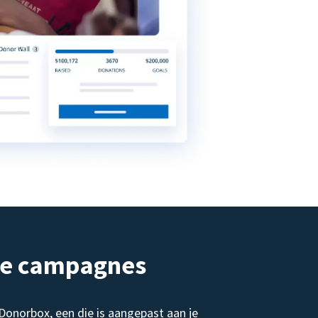
de campagnes
norbox, een die is aangepast aan je