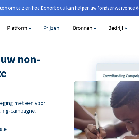
en om te zien hoe Donorbox u kan helpen uw fondsenwervende do
Platform
Prijzen
Bronnen
Bedrijf
 uw non-
te
weging met een voor
nding-campagne.
ale