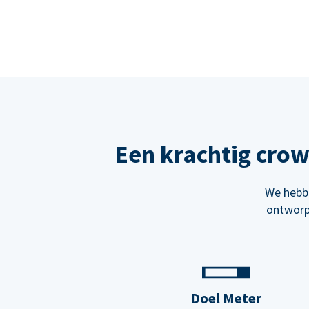
Een krachtig cro
We hebbe
ontworp
Doel Meter