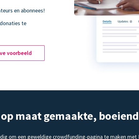
teurs en abonnees!
donaties te
ive voorbeeld
, op maat gemaakte, boeien
dig om een geweldige crowdfunding-pagina te maken met Do