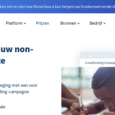
en om te zien hoe Donorbox u kan helpen uw fondsenwervende do
Platform
Prijzen
Bronnen
Bedrijf
 uw non-
te
weging met een voor
nding-campagne.
ale