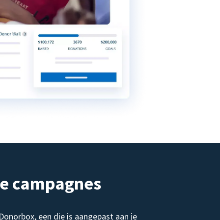
de campagnes
norbox, een die is aangepast aan je