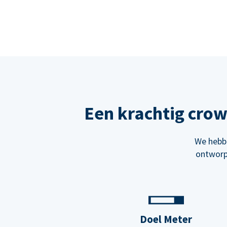
Een krachtig cro
We hebbe
ontworp
Doel Meter