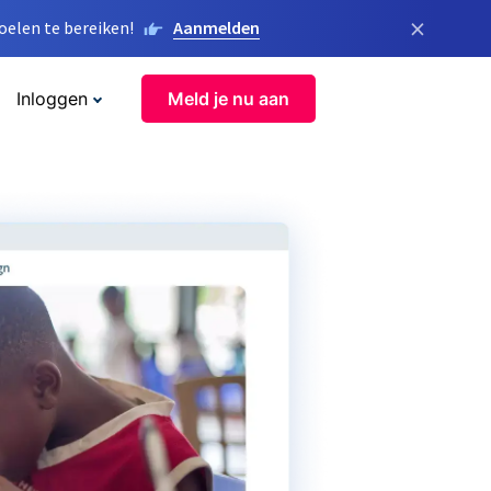
×
elen te bereiken!
Aanmelden
Inloggen
Meld je nu aan