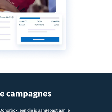
de campagnes
norbox, een die is aangepast aan je