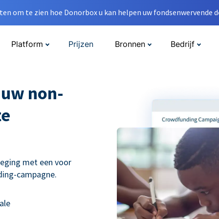
en om te zien hoe Donorbox u kan helpen uw fondsenwervende do
Platform
Prijzen
Bronnen
Bedrijf
 uw non-
te
weging met een voor
nding-campagne.
ale