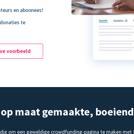
teurs en abonnees!
donaties te
ive voorbeeld
, op maat gemaakte, boeien
dig om een geweldige crowdfunding-pagina te maken met Do