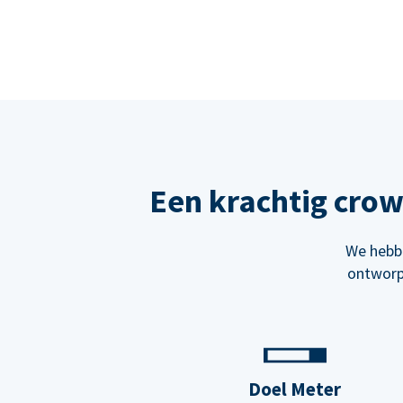
Een krachtig cro
We hebbe
ontworp
Doel Meter