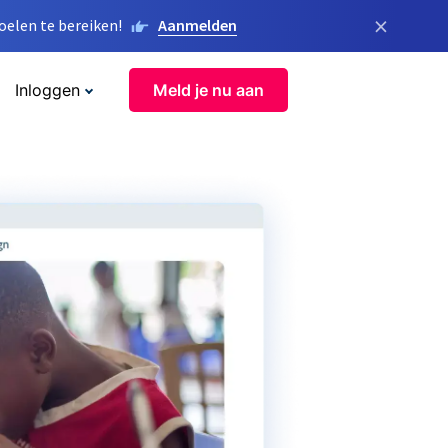
×
elen te bereiken!
Aanmelden
Inloggen
Meld je nu aan