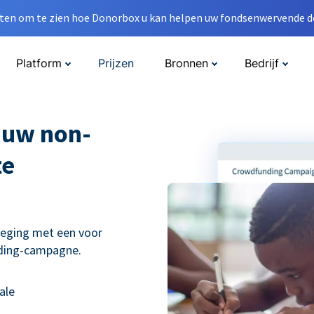
en om te zien hoe Donorbox u kan helpen uw fondsenwervende do
Platform
Prijzen
Bronnen
Bedrijf
 uw non-
te
weging met een voor
nding-campagne.
ale