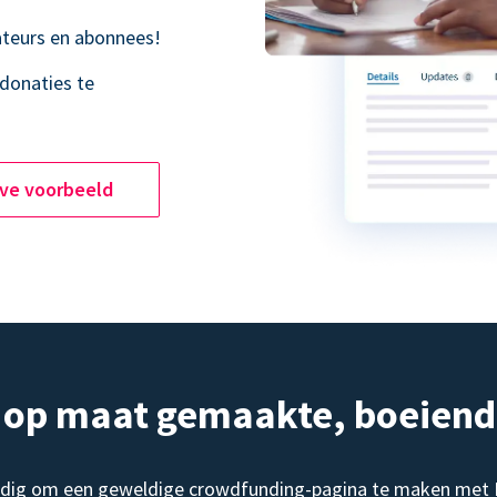
teurs en abonnees!
donaties te
ive voorbeeld
, op maat gemaakte, boeien
dig om een geweldige crowdfunding-pagina te maken met Do