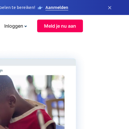
×
elen te bereiken!
Aanmelden
Inloggen
Meld je nu aan