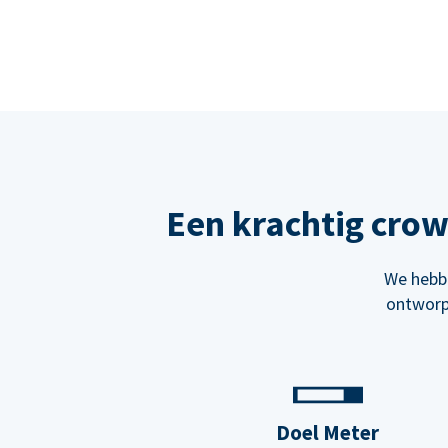
Een krachtig cro
We hebbe
ontworp
Doel Meter