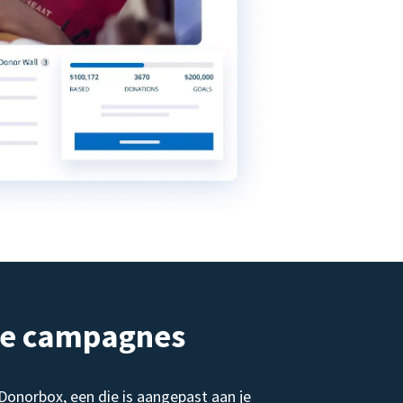
de campagnes
norbox, een die is aangepast aan je