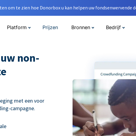
en om te zien hoe Donorbox u kan helpen uw fondsenwervende do
Platform
Prijzen
Bronnen
Bedrijf
 uw non-
te
weging met een voor
nding-campagne.
ale