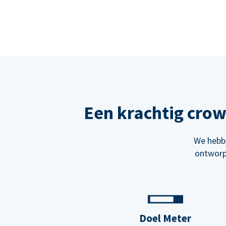
Een krachtig cro
We hebbe
ontworp
Doel Meter