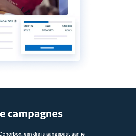
de campagnes
norbox, een die is aangepast aan je