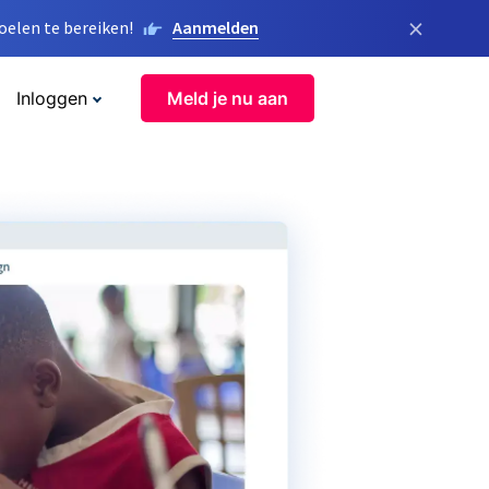
×
elen te bereiken!
Aanmelden
Inloggen
Meld je nu aan