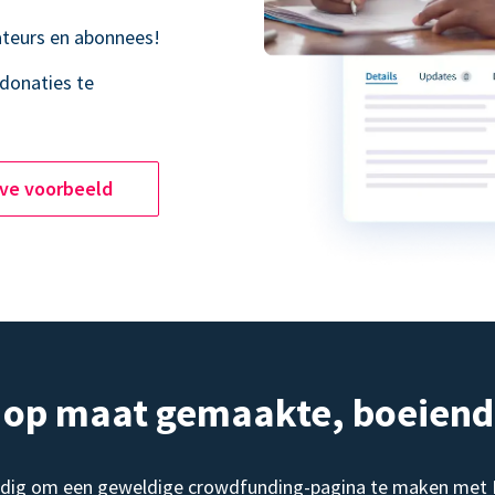
teurs en abonnees!
donaties te
ive voorbeeld
, op maat gemaakte, boeien
dig om een geweldige crowdfunding-pagina te maken met Do