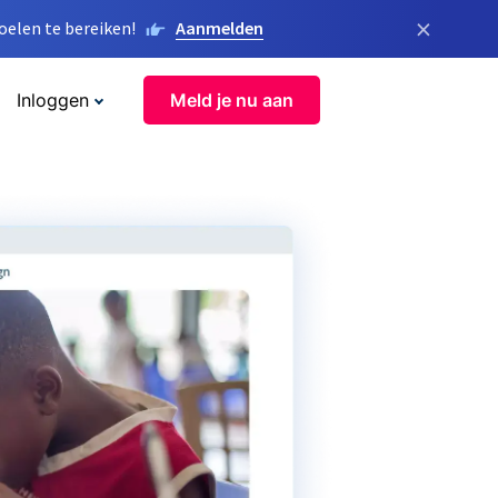
×
elen te bereiken!
Aanmelden
Inloggen
Meld je nu aan