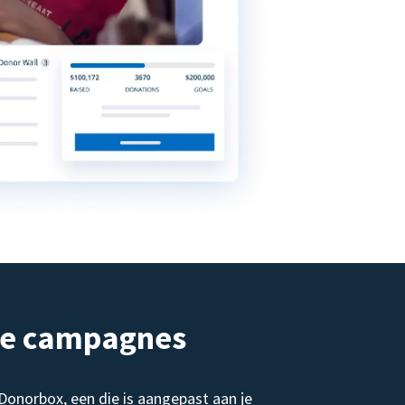
de campagnes
norbox, een die is aangepast aan je