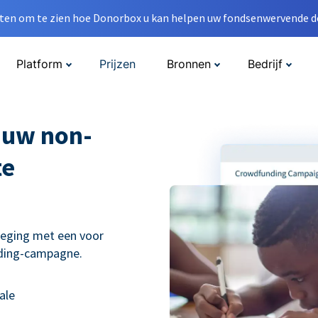
en om te zien hoe Donorbox u kan helpen uw fondsenwervende do
Platform
Prijzen
Bronnen
Bedrijf
 uw non-
te
weging met een voor
nding-campagne.
ale