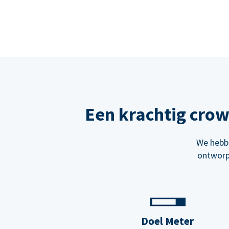
Een krachtig cro
We hebbe
ontworp
Doel Meter