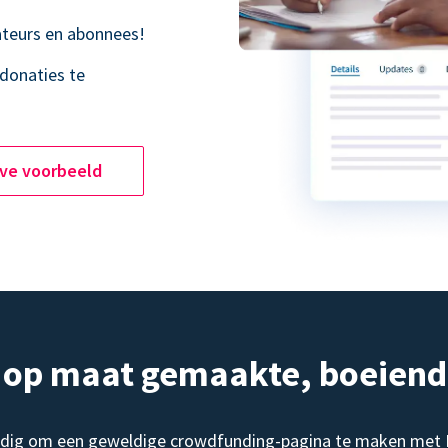
teurs en abonnees!
donaties te
ive voorbeeld
, op maat gemaakte, boeien
dig om een geweldige crowdfunding-pagina te maken met Do