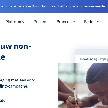
en om te zien hoe Donorbox u kan helpen uw fondsenwervende do
Platform
Prijzen
Bronnen
Bedrijf
 uw non-
te
weging met een voor
nding-campagne.
ale