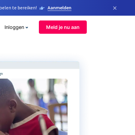
×
elen te bereiken!
Aanmelden
Inloggen
Meld je nu aan