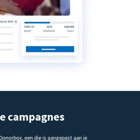
de campagnes
norbox, een die is aangepast aan je