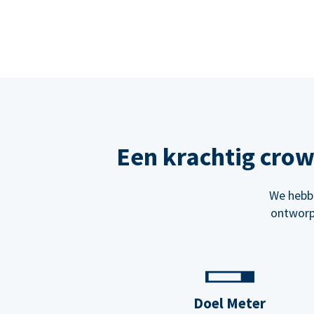
Een krachtig cro
We hebbe
ontworp
Doel Meter