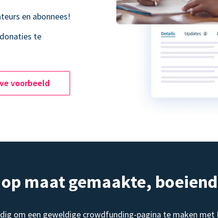
teurs en abonnees!
donaties te
ive voorbeeld
, op maat gemaakte, boeien
dig om een geweldige crowdfunding-pagina te maken met Do