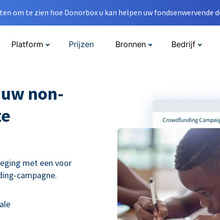
en om te zien hoe Donorbox u kan helpen uw fondsenwervende do
Platform
Prijzen
Bronnen
Bedrijf
 uw non-
te
weging met een voor
nding-campagne.
ale