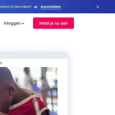
×
elen te bereiken!
Aanmelden
Inloggen
Meld je nu aan