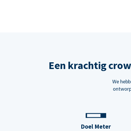
Een krachtig cro
We hebbe
ontworp
Doel Meter