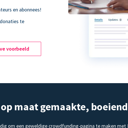
teurs en abonnees!
donaties te
ive voorbeeld
, op maat gemaakte, boeien
dig om een geweldige crowdfunding-pagina te maken met Do