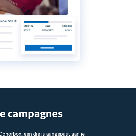
de campagnes
norbox, een die is aangepast aan je