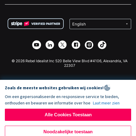
Vacatures
Medische Fondsenwerving
FAQ
Fondsenwerving voor Non-profitorganisaties
WordPress Donatie Plugin
Voorwaarden
Fondsenwerving voor Scholen
Squarespace Donatieformulier
Privacy
Goede Doelen Fondsenwerving
Wix Donatie Plugin
Beveiliging
Weebly Donatie App
Affiliate Partnerschap
Webflow Donatie App
Bibliotheek
Joomla Donatie
API Doc + Zapier
© 2026 Rebel Idealist Inc 520 Belle View Blvd #4106, Alexandria, VA
22307
Zoals de meeste websites gebruiken wij cookies!
Om een gepersonaliseerde en responsieve service te bieden,
onthouden en bewaren we informatie over hoe
Laat meer zien
Alle Cookies Toestaan
Noodzakelijke toestaan