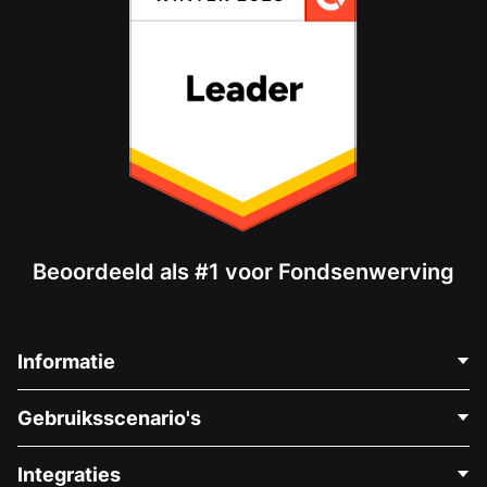
Beoordeeld als #1 voor Fondsenwerving
Informatie
Neem Contact Op
Gebruiksscenario's
Over Ons
Blog
Politieke Fondsenwerving
Integraties