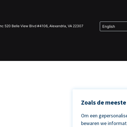
Inc 520 Belle View Blvd #4106, Alexandria, VA 22307
Zoals de meeste 
Om een gepersonalise
bewaren we informat