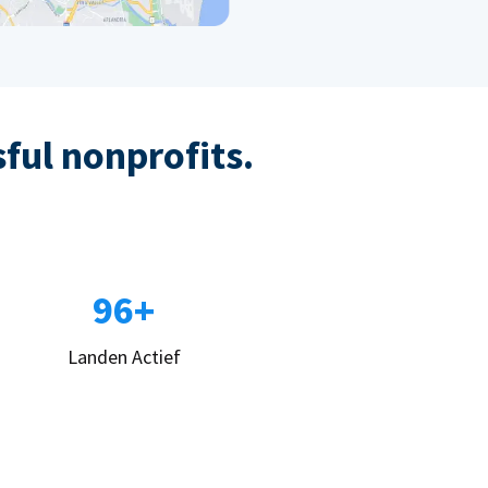
sful nonprofits.
96+
Landen Actief