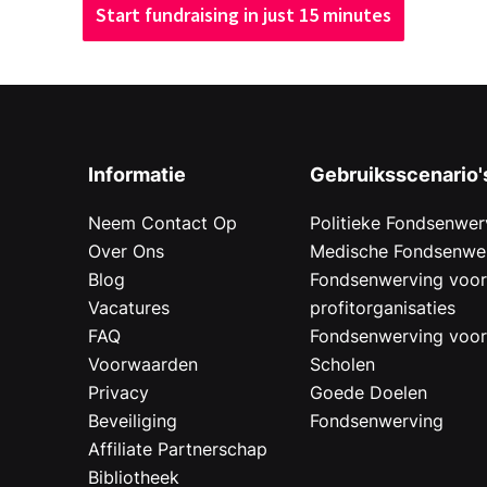
Start fundraising in just 15 minutes
Informatie
Gebruiksscenario'
Neem Contact Op
Politieke Fondsenwer
Over Ons
Medische Fondsenwe
Blog
Fondsenwerving voo
Vacatures
profitorganisaties
FAQ
Fondsenwerving voo
Voorwaarden
Scholen
Privacy
Goede Doelen
Beveiliging
Fondsenwerving
Affiliate Partnerschap
Bibliotheek