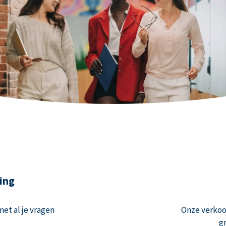
ing
et al je vragen
Onze verko
g