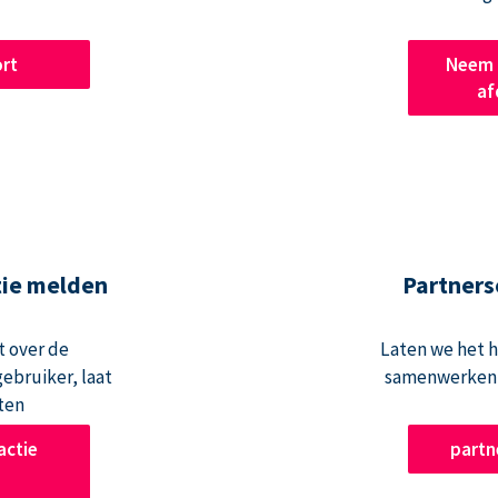
rt
Neem 
af
tie melden
Partners
t over de
Laten we het 
ebruiker, laat
samenwerken 
ten
actie
part