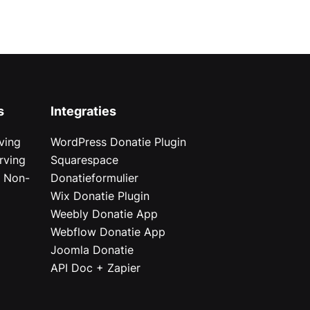
s
Integraties
ving
WordPress Donatie Plugin
rving
Squarespace
r Non-
Donatieformulier
Wix Donatie Plugin
r
Weebly Donatie App
Webflow Donatie App
Joomla Donatie
API Doc + Zapier