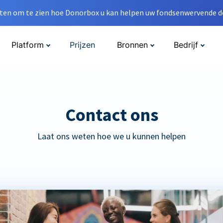
en om te zien hoe Donorbox u kan helpen uw fondsenwervende do
Platform
Prijzen
Bronnen
Bedrijf
Contact ons
Laat ons weten hoe we u kunnen helpen