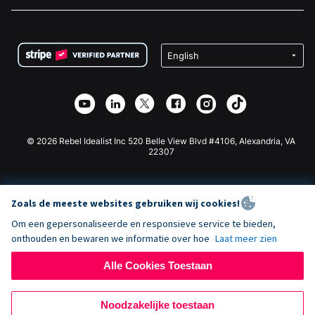
Vacatures
Medische Fondsenwerving
FAQ
Fondsenwerving voor Non-profitorganisaties
WordPress Donatie Plugin
Voorwaarden
Fondsenwerving voor Scholen
Squarespace Donatieformulier
Privacy
Goede Doelen Fondsenwerving
Wix Donatie Plugin
Beveiliging
Weebly Donatie App
Affiliate Partnerschap
Webflow Donatie App
Bibliotheek
Joomla Donatie
API Doc + Zapier
© 2026 Rebel Idealist Inc 520 Belle View Blvd #4106, Alexandria, VA
22307
Zoals de meeste websites gebruiken wij cookies!
Om een gepersonaliseerde en responsieve service te bieden,
onthouden en bewaren we informatie over hoe
Laat meer zien
Alle Cookies Toestaan
Noodzakelijke toestaan