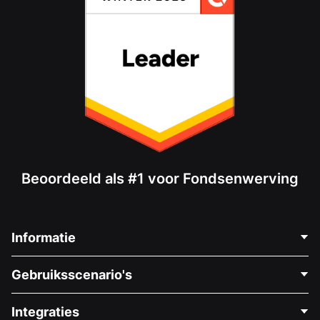
Beoordeeld als #1 voor Fondsenwerving
Informatie
Neem Contact Op
Gebruiksscenario's
Over Ons
Blog
Politieke Fondsenwerving
Integraties