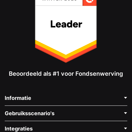
Beoordeeld als #1 voor Fondsenwerving
Informatie
Neem Contact Op
Gebruiksscenario's
Over Ons
Blog
Politieke Fondsenwerving
Integraties