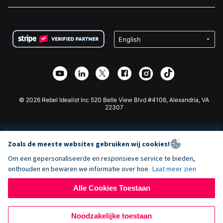
Vacatures
Medische Fondsenwerving
FAQ
Fondsenwerving voor Non-profitorganisaties
WordPress Donatie Plugin
Voorwaarden
Fondsenwerving voor Scholen
Squarespace Donatieformulier
Privacy
Goede Doelen Fondsenwerving
Wix Donatie Plugin
Beveiliging
Weebly Donatie App
Affiliate Partnerschap
Webflow Donatie App
Bibliotheek
Joomla Donatie
API Doc + Zapier
© 2026 Rebel Idealist Inc 520 Belle View Blvd #4106, Alexandria, VA
22307
Zoals de meeste websites gebruiken wij cookies!
Om een gepersonaliseerde en responsieve service te bieden,
onthouden en bewaren we informatie over hoe
Laat meer zien
Alle Cookies Toestaan
Noodzakelijke toestaan