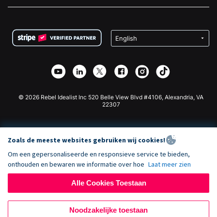
Vacatures
Medische Fondsenwerving
FAQ
Fondsenwerving voor Non-profitorganisaties
WordPress Donatie Plugin
Voorwaarden
Fondsenwerving voor Scholen
Squarespace Donatieformulier
Privacy
Goede Doelen Fondsenwerving
Wix Donatie Plugin
Beveiliging
Weebly Donatie App
Affiliate Partnerschap
Webflow Donatie App
Bibliotheek
Joomla Donatie
API Doc + Zapier
© 2026 Rebel Idealist Inc 520 Belle View Blvd #4106, Alexandria, VA
22307
Zoals de meeste websites gebruiken wij cookies!
Om een gepersonaliseerde en responsieve service te bieden,
onthouden en bewaren we informatie over hoe
Laat meer zien
Alle Cookies Toestaan
Noodzakelijke toestaan