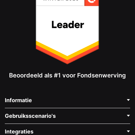
Beoordeeld als #1 voor Fondsenwerving
Informatie
Neem Contact Op
Gebruiksscenario's
Over Ons
Blog
Politieke Fondsenwerving
Integraties