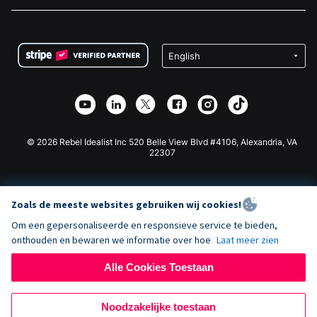
Vacatures
Medische Fondsenwerving
FAQ
Fondsenwerving voor Non-profitorganisaties
WordPress Donatie Plugin
Voorwaarden
Fondsenwerving voor Scholen
Squarespace Donatieformulier
Privacy
Goede Doelen Fondsenwerving
Wix Donatie Plugin
Beveiliging
Weebly Donatie App
Affiliate Partnerschap
Webflow Donatie App
Bibliotheek
Joomla Donatie
API Doc + Zapier
© 2026 Rebel Idealist Inc 520 Belle View Blvd #4106, Alexandria, VA
22307
Zoals de meeste websites gebruiken wij cookies!
Om een gepersonaliseerde en responsieve service te bieden,
onthouden en bewaren we informatie over hoe
Laat meer zien
Alle Cookies Toestaan
Noodzakelijke toestaan