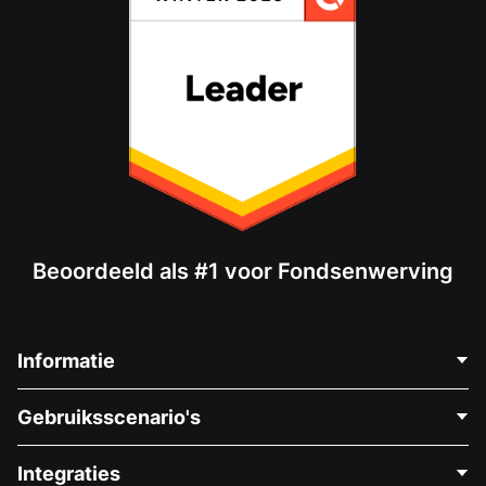
Beoordeeld als #1 voor Fondsenwerving
Informatie
Neem Contact Op
Gebruiksscenario's
Over Ons
Blog
Politieke Fondsenwerving
Integraties