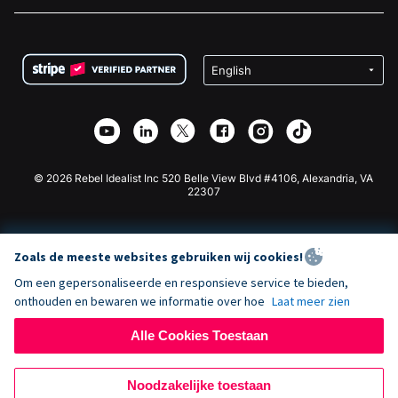
Vacatures
Medische Fondsenwerving
FAQ
Fondsenwerving voor Non-profitorganisaties
WordPress Donatie Plugin
Voorwaarden
Fondsenwerving voor Scholen
Squarespace Donatieformulier
Privacy
Goede Doelen Fondsenwerving
Wix Donatie Plugin
Beveiliging
Weebly Donatie App
Affiliate Partnerschap
Webflow Donatie App
Bibliotheek
Joomla Donatie
API Doc + Zapier
© 2026 Rebel Idealist Inc 520 Belle View Blvd #4106, Alexandria, VA
22307
Zoals de meeste websites gebruiken wij cookies!
Om een gepersonaliseerde en responsieve service te bieden,
onthouden en bewaren we informatie over hoe
Laat meer zien
Alle Cookies Toestaan
Noodzakelijke toestaan