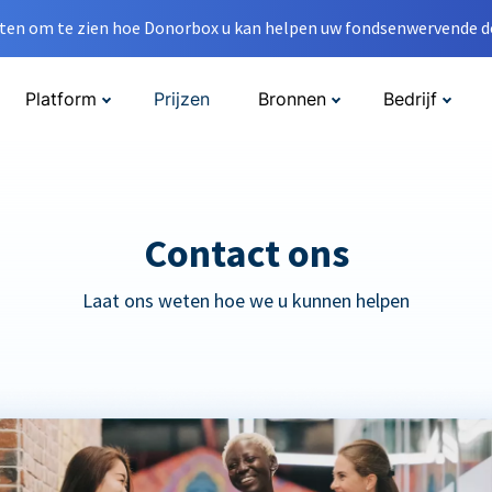
en om te zien hoe Donorbox u kan helpen uw fondsenwervende do
Platform
Prijzen
Bronnen
Bedrijf
Contact ons
Laat ons weten hoe we u kunnen helpen