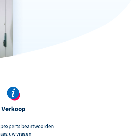
Verkoop
opexperts beantwoorden
raag uw vragen