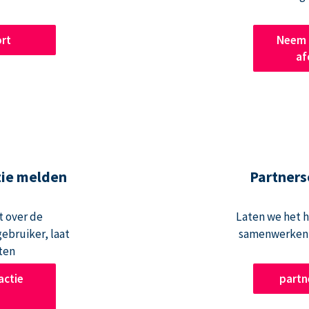
rt
Neem 
af
tie melden
Partners
t over de
Laten we het 
ebruiker, laat
samenwerken 
ten
actie
part