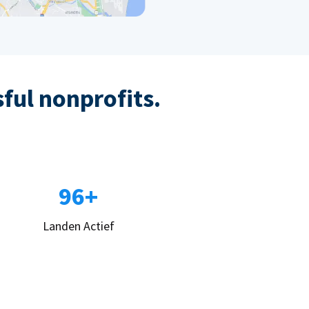
sful nonprofits.
96+
Landen Actief