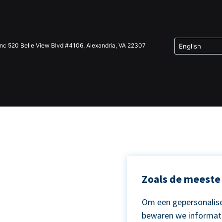
Inc 520 Belle View Blvd #4106, Alexandria, VA 22307
Zoals de meeste 
Om een gepersonalise
bewaren we informat