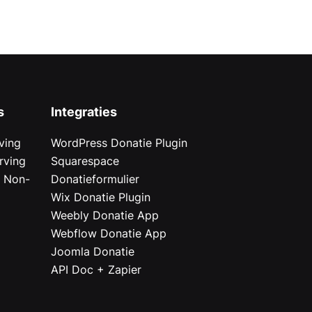
s
Integraties
ving
WordPress Donatie Plugin
rving
Squarespace
r Non-
Donatieformulier
Wix Donatie Plugin
r
Weebly Donatie App
Webflow Donatie App
Joomla Donatie
API Doc + Zapier