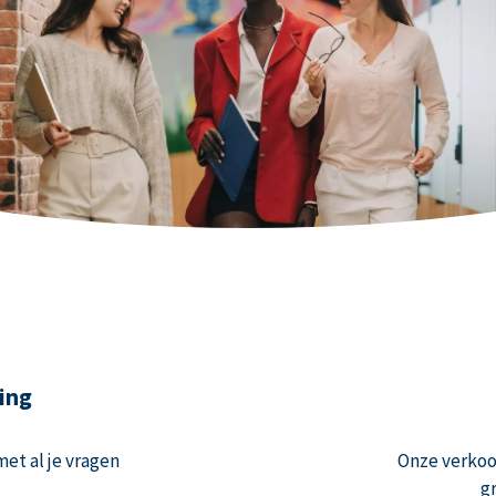
ing
et al je vragen
Onze verko
g