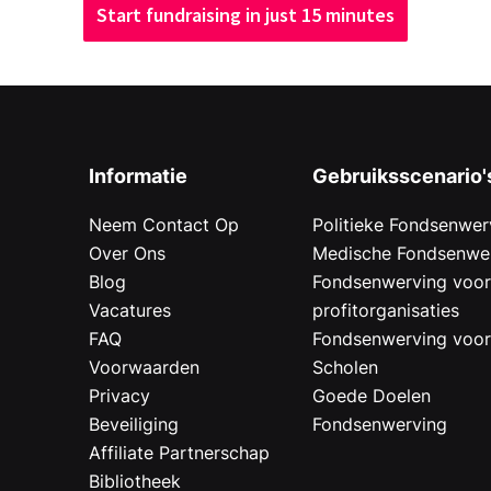
Start fundraising in just 15 minutes
Informatie
Gebruiksscenario'
Neem Contact Op
Politieke Fondsenwer
Over Ons
Medische Fondsenwe
Blog
Fondsenwerving voo
Vacatures
profitorganisaties
FAQ
Fondsenwerving voo
Voorwaarden
Scholen
Privacy
Goede Doelen
Beveiliging
Fondsenwerving
Affiliate Partnerschap
Bibliotheek