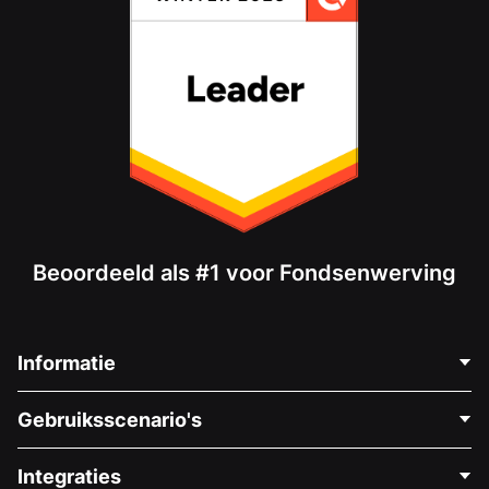
Beoordeeld als #1 voor Fondsenwerving
Informatie
Neem Contact Op
Gebruiksscenario's
Over Ons
Blog
Politieke Fondsenwerving
Integraties