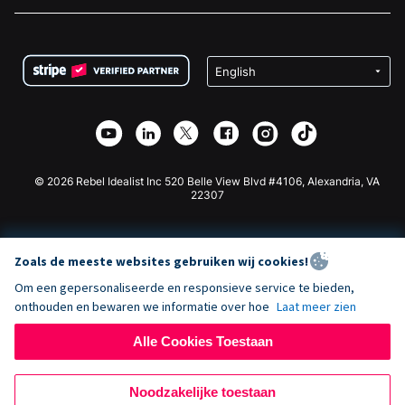
Vacatures
Medische Fondsenwerving
FAQ
Fondsenwerving voor Non-profitorganisaties
WordPress Donatie Plugin
Voorwaarden
Fondsenwerving voor Scholen
Squarespace Donatieformulier
Privacy
Goede Doelen Fondsenwerving
Wix Donatie Plugin
Beveiliging
Weebly Donatie App
Affiliate Partnerschap
Webflow Donatie App
Bibliotheek
Joomla Donatie
API Doc + Zapier
© 2026 Rebel Idealist Inc 520 Belle View Blvd #4106, Alexandria, VA
22307
Zoals de meeste websites gebruiken wij cookies!
Om een gepersonaliseerde en responsieve service te bieden,
onthouden en bewaren we informatie over hoe
Laat meer zien
Alle Cookies Toestaan
Noodzakelijke toestaan