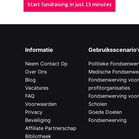
Start fundraising in just 15 minutes
Informatie
Gebruiksscenario'
Neem Contact Op
Politieke Fondsenwer
Over Ons
Medische Fondsenwe
Blog
Fondsenwerving voo
Vacatures
profitorganisaties
FAQ
Fondsenwerving voo
Voorwaarden
Scholen
Privacy
Goede Doelen
Beveiliging
Fondsenwerving
Affiliate Partnerschap
Bibliotheek