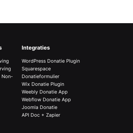
s
Integraties
ving
WordPress Donatie Plugin
rving
Squarespace
r Non-
Donatieformulier
Wix Donatie Plugin
r
Weebly Donatie App
Webflow Donatie App
Joomla Donatie
API Doc + Zapier