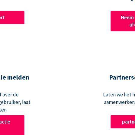
rt
Neem 
af
tie melden
Partners
t over de
Laten we het 
ebruiker, laat
samenwerken 
ten
actie
part