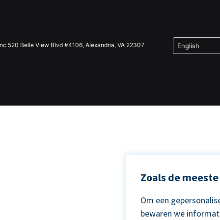
Inc 520 Belle View Blvd #4106, Alexandria, VA 22307
Zoals de meeste 
Om een gepersonalise
bewaren we informat