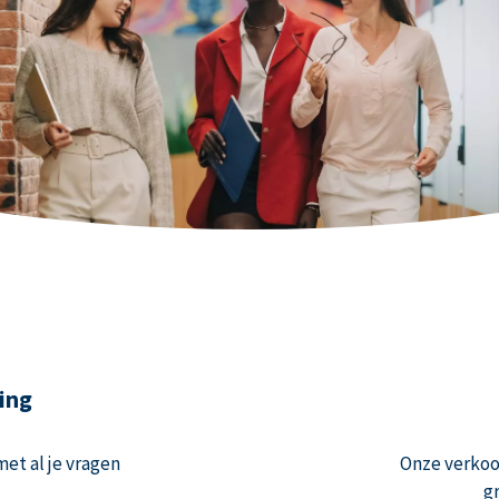
ing
et al je vragen
Onze verko
g