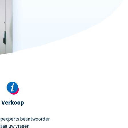
Verkoop
opexperts beantwoorden
raag uw vragen