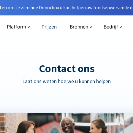
en om te zien hoe Donorbox u kan helpen uw fondsenwervende do
Platform
Prijzen
Bronnen
Bedrijf
Contact ons
Laat ons weten hoe we u kunnen helpen