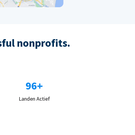
sful nonprofits.
96+
Landen Actief