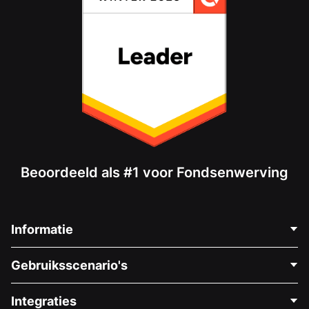
Beoordeeld als #1 voor Fondsenwerving
Informatie
Neem Contact Op
Gebruiksscenario's
Over Ons
Blog
Politieke Fondsenwerving
Integraties