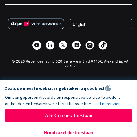
Vacatures
Medische Fondsenwerving
FAQ
Fondsenwerving voor Non-profitorganisaties
WordPress Donatie Plugin
Voorwaarden
Fondsenwerving voor Scholen
Squarespace Donatieformulier
Privacy
Goede Doelen Fondsenwerving
Wix Donatie Plugin
Beveiliging
Weebly Donatie App
Affiliate Partnerschap
Webflow Donatie App
Bibliotheek
Joomla Donatie
API Doc + Zapier
© 2026 Rebel Idealist Inc 520 Belle View Blvd #4106, Alexandria, VA
22307
Zoals de meeste websites gebruiken wij cookies!
Om een gepersonaliseerde en responsieve service te bieden,
onthouden en bewaren we informatie over hoe
Laat meer zien
Alle Cookies Toestaan
Noodzakelijke toestaan