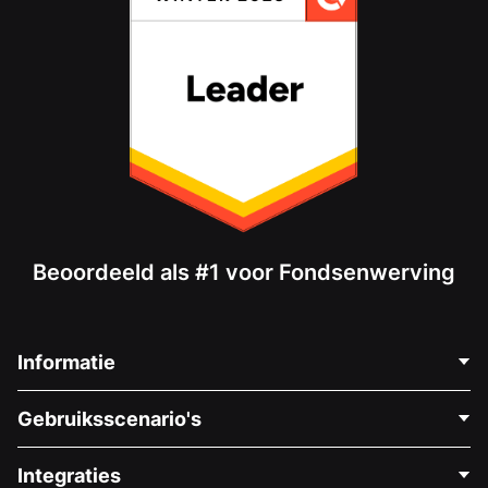
Beoordeeld als #1 voor Fondsenwerving
Informatie
Neem Contact Op
Gebruiksscenario's
Over Ons
Blog
Politieke Fondsenwerving
Integraties