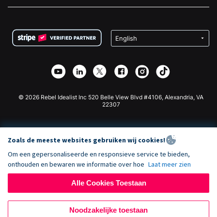
Vacatures
Medische Fondsenwerving
FAQ
Fondsenwerving voor Non-profitorganisaties
WordPress Donatie Plugin
Voorwaarden
Fondsenwerving voor Scholen
Squarespace Donatieformulier
Privacy
Goede Doelen Fondsenwerving
Wix Donatie Plugin
Beveiliging
Weebly Donatie App
Affiliate Partnerschap
Webflow Donatie App
Bibliotheek
Joomla Donatie
API Doc + Zapier
© 2026 Rebel Idealist Inc 520 Belle View Blvd #4106, Alexandria, VA
22307
Zoals de meeste websites gebruiken wij cookies!
Om een gepersonaliseerde en responsieve service te bieden,
onthouden en bewaren we informatie over hoe
Laat meer zien
Alle Cookies Toestaan
Noodzakelijke toestaan