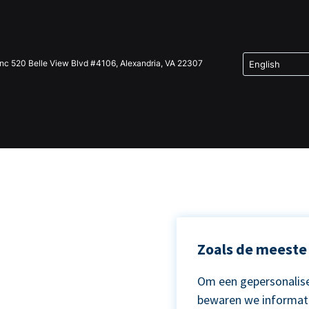
Inc 520 Belle View Blvd #4106, Alexandria, VA 22307
Zoals de meeste 
Om een gepersonalise
bewaren we informat