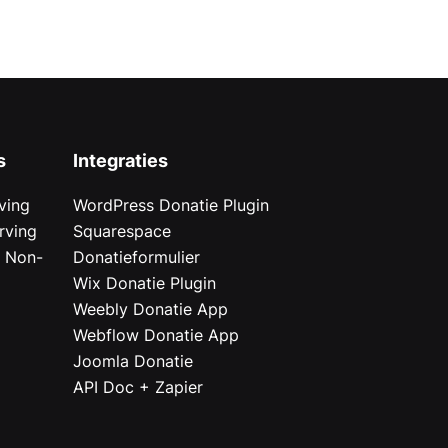
s
Integraties
ving
WordPress Donatie Plugin
rving
Squarespace
r Non-
Donatieformulier
Wix Donatie Plugin
r
Weebly Donatie App
Webflow Donatie App
Joomla Donatie
API Doc + Zapier