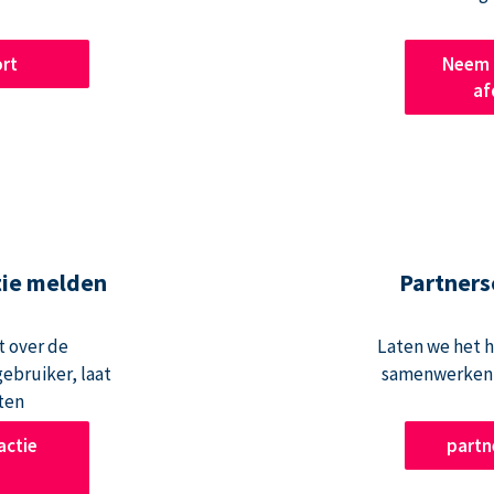
rt
Neem 
af
tie melden
Partners
t over de
Laten we het 
ebruiker, laat
samenwerken 
ten
actie
part