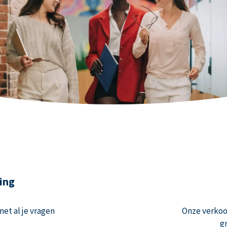
ing
et al je vragen
Onze verko
g