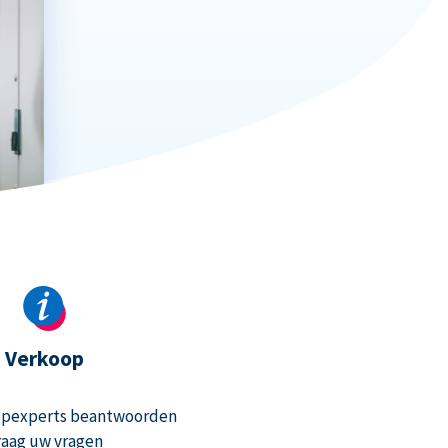
Verkoop
opexperts beantwoorden
raag uw vragen