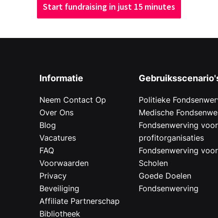
Start fundraising in just 15 minutes
Informatie
Gebruiksscenario'
Neem Contact Op
Politieke Fondsenwer
Over Ons
Medische Fondsenwe
Blog
Fondsenwerving voo
Vacatures
profitorganisaties
FAQ
Fondsenwerving voo
Voorwaarden
Scholen
Privacy
Goede Doelen
Beveiliging
Fondsenwerving
Affiliate Partnerschap
Bibliotheek