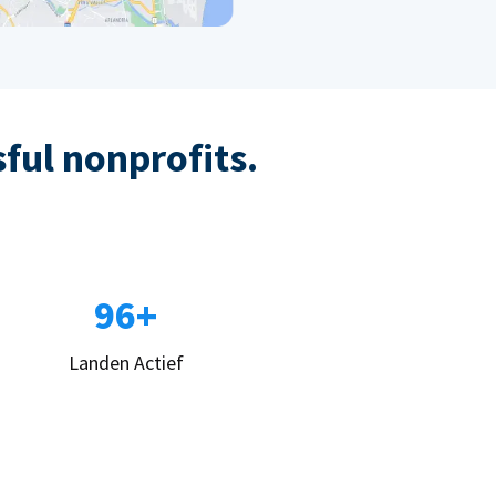
sful nonprofits.
96+
Landen Actief