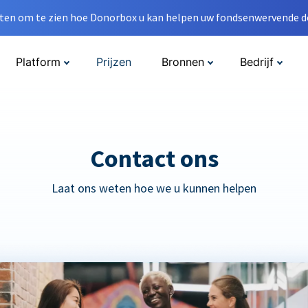
en om te zien hoe Donorbox u kan helpen uw fondsenwervende do
Platform
Prijzen
Bronnen
Bedrijf
Contact ons
Laat ons weten hoe we u kunnen helpen