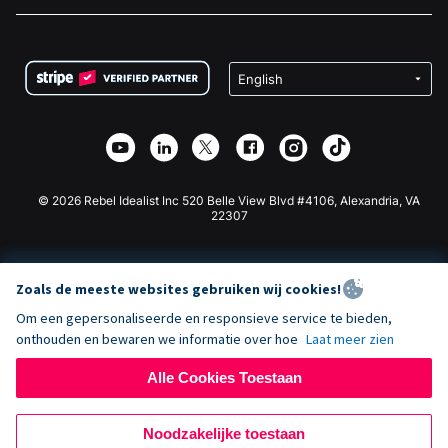
Vacatures
Medische Fondsenwerving
FAQ
Fondsenwerving voor Non-profitorganisaties
WordPress Donatie Plugin
Voorwaarden
Fondsenwerving voor Scholen
Squarespace Donatieformulier
Privacy
Goede Doelen Fondsenwerving
Wix Donatie Plugin
Beveiliging
Weebly Donatie App
Affiliate Partnerschap
Webflow Donatie App
Bibliotheek
Joomla Donatie
API Doc + Zapier
© 2026 Rebel Idealist Inc 520 Belle View Blvd #4106, Alexandria, VA
22307
Zoals de meeste websites gebruiken wij cookies!
Om een gepersonaliseerde en responsieve service te bieden,
onthouden en bewaren we informatie over hoe
Laat meer zien
Alle Cookies Toestaan
Noodzakelijke toestaan