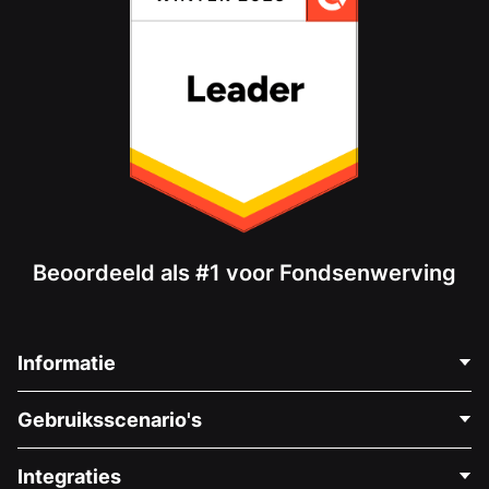
Beoordeeld als #1 voor Fondsenwerving
Informatie
Neem Contact Op
Gebruiksscenario's
Over Ons
Blog
Politieke Fondsenwerving
Integraties