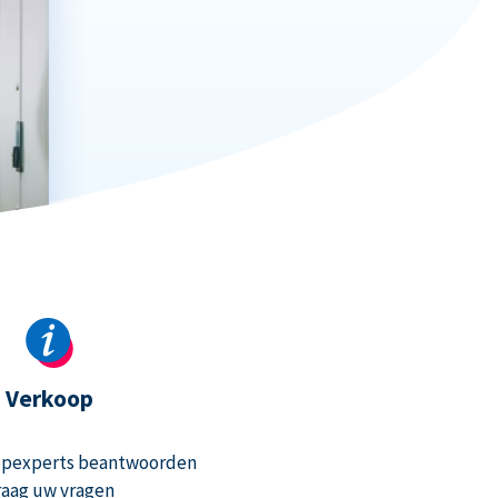
Verkoop
opexperts beantwoorden
raag uw vragen