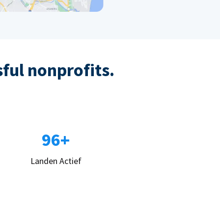
sful nonprofits.
96+
Landen Actief