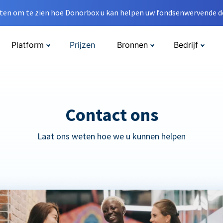
en om te zien hoe Donorbox u kan helpen uw fondsenwervende do
Platform
Prijzen
Bronnen
Bedrijf
Contact ons
Laat ons weten hoe we u kunnen helpen