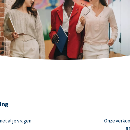
ing
et al je vragen
Onze verko
g