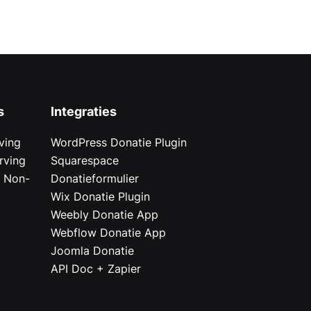
s
Integraties
ving
WordPress Donatie Plugin
rving
Squarespace
r Non-
Donatieformulier
Wix Donatie Plugin
r
Weebly Donatie App
Webflow Donatie App
Joomla Donatie
API Doc + Zapier