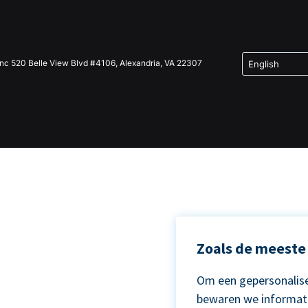
Inc 520 Belle View Blvd #4106, Alexandria, VA 22307
Zoals de meeste 
Om een gepersonalise
bewaren we informat