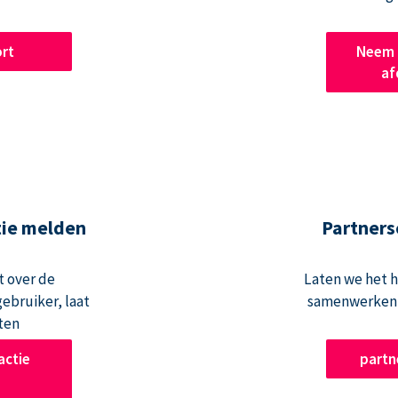
rt
Neem 
af
tie melden
Partners
t over de
Laten we het 
ebruiker, laat
samenwerken 
ten
actie
part