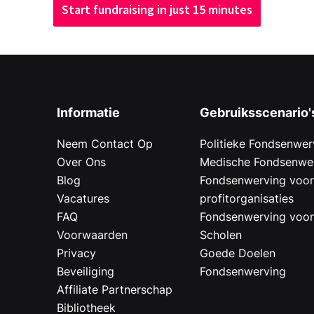
Start fundraising in just 15 minutes
Informatie
Gebruiksscenario'
Neem Contact Op
Politieke Fondsenwer
Over Ons
Medische Fondsenwe
Blog
Fondsenwerving voo
Vacatures
profitorganisaties
FAQ
Fondsenwerving voo
Voorwaarden
Scholen
Privacy
Goede Doelen
Beveiliging
Fondsenwerving
Affiliate Partnerschap
Bibliotheek