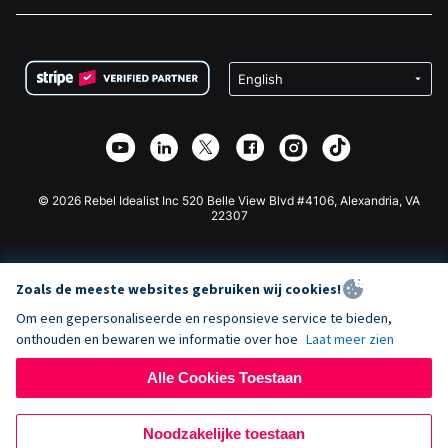
Vacatures
Medische Fondsenwerving
FAQ
Fondsenwerving voor Non-profitorganisaties
WordPress Donatie Plugin
Voorwaarden
Fondsenwerving voor Scholen
Squarespace Donatieformulier
Privacy
Goede Doelen Fondsenwerving
Wix Donatie Plugin
Beveiliging
Weebly Donatie App
Affiliate Partnerschap
Webflow Donatie App
Bibliotheek
Joomla Donatie
API Doc + Zapier
© 2026 Rebel Idealist Inc 520 Belle View Blvd #4106, Alexandria, VA
22307
Zoals de meeste websites gebruiken wij cookies!
Om een gepersonaliseerde en responsieve service te bieden,
onthouden en bewaren we informatie over hoe
Laat meer zien
Alle Cookies Toestaan
Noodzakelijke toestaan