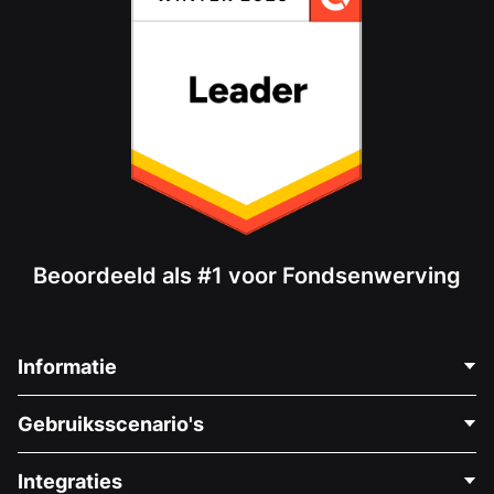
Beoordeeld als #1 voor Fondsenwerving
Informatie
Neem Contact Op
Gebruiksscenario's
Over Ons
Blog
Politieke Fondsenwerving
Integraties