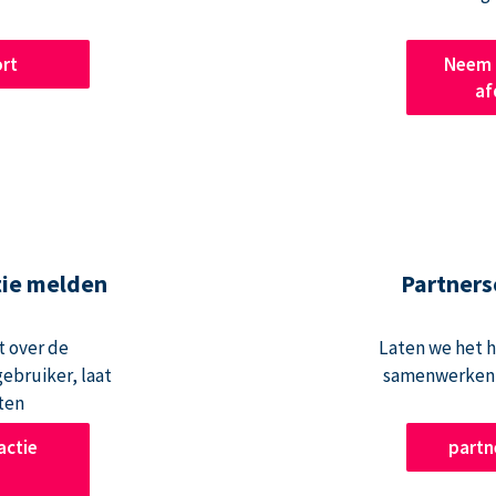
rt
Neem 
af
tie melden
Partners
t over de
Laten we het 
ebruiker, laat
samenwerken 
ten
actie
part