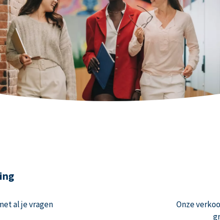
ing
et al je vragen
Onze verko
g