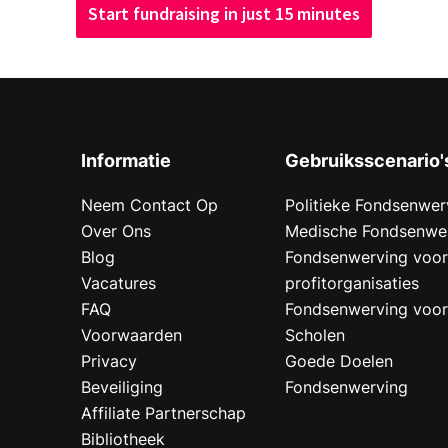
Start fundraising in just 15 minutes
Informatie
Gebruiksscenario'
Neem Contact Op
Politieke Fondsenwer
Over Ons
Medische Fondsenwe
Blog
Fondsenwerving voo
Vacatures
profitorganisaties
FAQ
Fondsenwerving voo
Voorwaarden
Scholen
Privacy
Goede Doelen
Beveiliging
Fondsenwerving
Affiliate Partnerschap
Bibliotheek