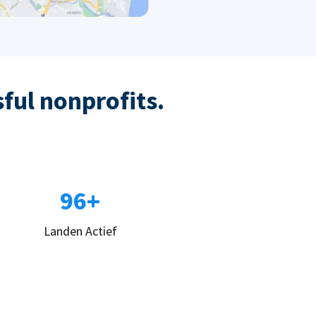
sful nonprofits.
96+
Landen Actief