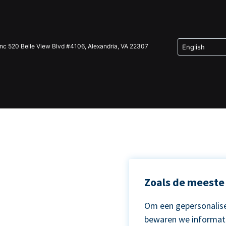
Inc 520 Belle View Blvd #4106, Alexandria, VA 22307
Zoals de meeste 
Om een gepersonalise
bewaren we informat