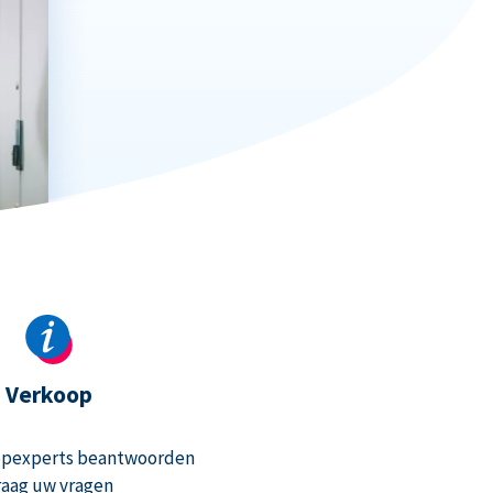
Verkoop
opexperts beantwoorden
raag uw vragen