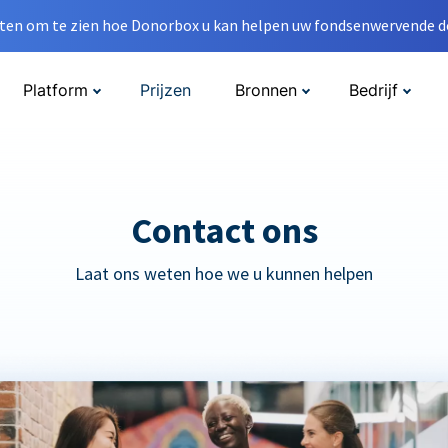
en om te zien hoe Donorbox u kan helpen uw fondsenwervende do
Platform
Prijzen
Bronnen
Bedrijf
Contact ons
Laat ons weten hoe we u kunnen helpen