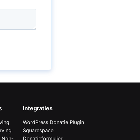
s
Integraties
ving
WordPress Donatie Plugin
rving
Squarespace
r Non-
Donatieformulier