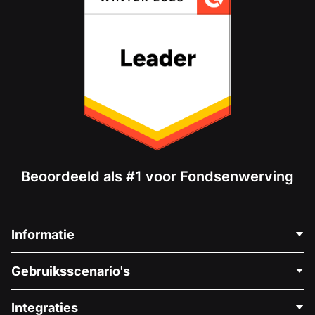
Beoordeeld als #1 voor Fondsenwerving
Informatie
Neem Contact Op
Gebruiksscenario's
Over Ons
Blog
Politieke Fondsenwerving
Integraties