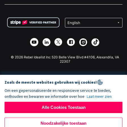
Vacatures
Medische Fondsenwerving
FAQ
Fondsenwerving voor Non-profitorganisaties
WordPress Donatie Plugin
Voorwaarden
Fondsenwerving voor Scholen
Squarespace Donatieformulier
Privacy
Goede Doelen Fondsenwerving
Wix Donatie Plugin
Beveiliging
Weebly Donatie App
Affiliate Partnerschap
Webflow Donatie App
Bibliotheek
Joomla Donatie
API Doc + Zapier
© 2026 Rebel Idealist Inc 520 Belle View Blvd #4106, Alexandria, VA
22307
Zoals de meeste websites gebruiken wij cookies!
Om een gepersonaliseerde en responsieve service te bieden,
onthouden en bewaren we informatie over hoe
Laat meer zien
Alle Cookies Toestaan
Noodzakelijke toestaan