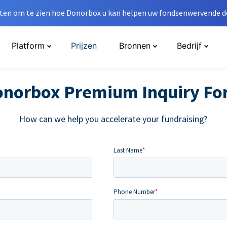
en om te zien hoe Donorbox u kan helpen uw fondsenwervende do
Platform
Prijzen
Bronnen
Bedrijf
norbox Premium Inquiry F
How can we help you accelerate your fundraising?