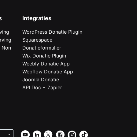
s
Integraties
ving
WordPress Donatie Plugin
rving
Squarespace
r Non-
Donatieformulier
Wix Donatie Plugin
r
Weebly Donatie App
Webflow Donatie App
Joomla Donatie
API Doc + Zapier