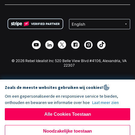
Vacatures
Medische Fondsenwerving
FAQ
Fondsenwerving voor Non-profitorganisaties
WordPress Donatie Plugin
Voorwaarden
Fondsenwerving voor Scholen
Squarespace Donatieformulier
Privacy
Goede Doelen Fondsenwerving
Wix Donatie Plugin
Beveiliging
Weebly Donatie App
Affiliate Partnerschap
Webflow Donatie App
Bibliotheek
Joomla Donatie
API Doc + Zapier
© 2026 Rebel Idealist Inc 520 Belle View Blvd #4106, Alexandria, VA
22307
Zoals de meeste websites gebruiken wij cookies!
Om een gepersonaliseerde en responsieve service te bieden,
onthouden en bewaren we informatie over hoe
Laat meer zien
Alle Cookies Toestaan
Noodzakelijke toestaan