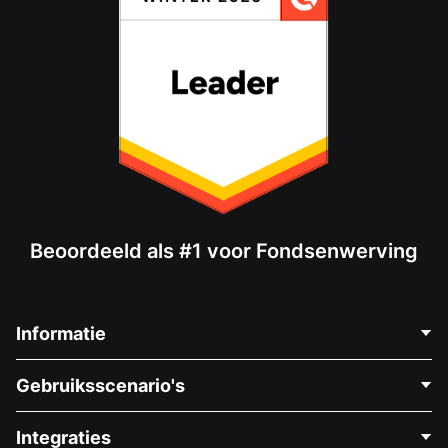
Beoordeeld als #1 voor Fondsenwerving
Informatie
Neem Contact Op
Gebruiksscenario's
Over Ons
Blog
Politieke Fondsenwerving
Integraties