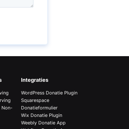
s
Integraties
ving
WordPress Donatie Plugin
rving
Squarespace
r Non-
Donatieformulier
Wix Donatie Plugin
r
Weebly Donatie App