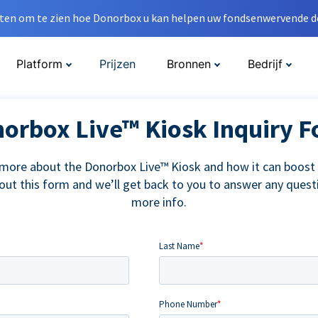
en om te zien hoe Donorbox u kan helpen uw fondsenwervende do
Platform
Prijzen
Bronnen
Bedrijf
orbox Live™ Kiosk Inquiry 
 more about the Donorbox Live™ Kiosk and how it can boost 
l out this form and we’ll get back to you to answer any ques
more info.