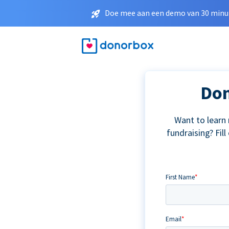
Doe mee aan een demo van 30 minut
Don
Want to learn
fundraising? Fil