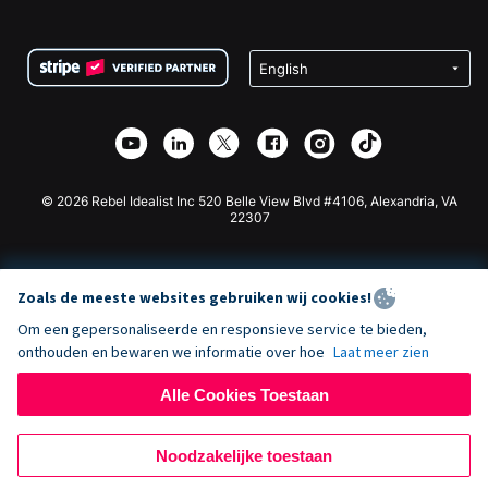
FAQ
Fondsenwerving voor Non-profitorganisaties
WordPress Donatie Plugin
Voorwaarden
Fondsenwerving voor Scholen
Squarespace Donatieformulier
Privacy
Goede Doelen Fondsenwerving
Wix Donatie Plugin
Beveiliging
Weebly Donatie App
Affiliate Partnerschap
Webflow Donatie App
Bibliotheek
Joomla Donatie
API Doc + Zapier
© 2026 Rebel Idealist Inc 520 Belle View Blvd #4106, Alexandria, VA
22307
Zoals de meeste websites gebruiken wij cookies!
Om een gepersonaliseerde en responsieve service te bieden,
onthouden en bewaren we informatie over hoe
Laat meer zien
Alle Cookies Toestaan
Noodzakelijke toestaan