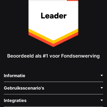
Beoordeeld als #1 voor Fondsenwerving
Informatie
Neem Contact Op
Gebruiksscenario's
Over Ons
Blog
Politieke Fondsenwerving
Integraties
Vacatures
Medische Fondsenwerving