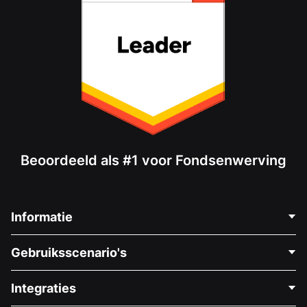
Beoordeeld als #1 voor Fondsenwerving
Informatie
Neem Contact Op
Gebruiksscenario's
Over Ons
Blog
Politieke Fondsenwerving
Integraties
Vacatures
Medische Fondsenwerving