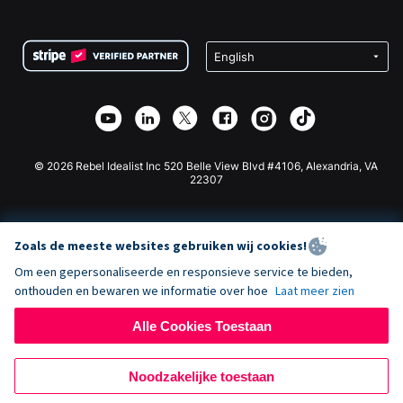
FAQ
Fondsenwerving voor Non-profitorganisaties
WordPress Donatie Plugin
Voorwaarden
Fondsenwerving voor Scholen
Squarespace Donatieformulier
Privacy
Goede Doelen Fondsenwerving
Wix Donatie Plugin
Beveiliging
Weebly Donatie App
Affiliate Partnerschap
Webflow Donatie App
Bibliotheek
Joomla Donatie
API Doc + Zapier
© 2026 Rebel Idealist Inc 520 Belle View Blvd #4106, Alexandria, VA
22307
Zoals de meeste websites gebruiken wij cookies!
Om een gepersonaliseerde en responsieve service te bieden,
onthouden en bewaren we informatie over hoe
Laat meer zien
Alle Cookies Toestaan
Noodzakelijke toestaan